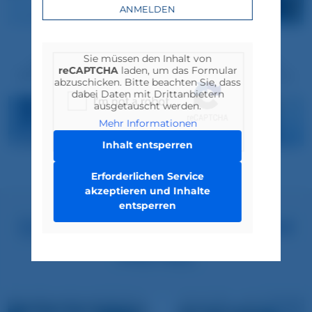
ANMELDEN
Einzel- und Doppelzimmer
Sie müssen den Inhalt von
So schön und komfortabel sieht es nach den
reCAPTCHA
laden, um das Formular
Rennovierungen in unseren Doppelzimmern aus.
abzuschicken. Bitte beachten Sie, dass
dabei Daten mit Drittanbietern
ausgetauscht werden.
Mehr Informationen
Inhalt entsperren
Erforderlichen Service
akzeptieren und Inhalte
entsperren
DAS NEUESTE AUS DEM
HOTEL