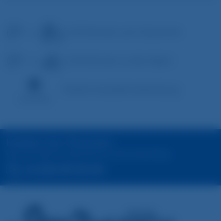
In 20 Minuten zum Citycenter
In 20 Minuten zu den Alpen
Direkte Autobahnanbindung
Haben Sie Fragen?
Wir sind gerne jederzeit für Sie erreichbar.
+49 (0)89 689 066 066