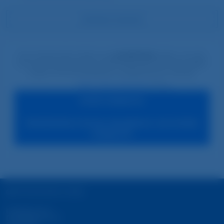
ANFRAGE SENDEN
reCAPTCHA
Sie müssen den Inhalt von
laden, um das
Formular abzuschicken. Bitte beachten Sie, dass dabei
Daten mit Drittanbietern ausgetauscht werden.
Mehr Informationen
Inhalt entsperren
Erforderlichen Service akzeptieren und Inhalte
entsperren
@STAY2MUNICH 2026
IMPRESSUM
DATENSCHUTZ