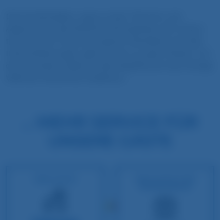
Die komfortablen „easy to stay“ Zimmer und
Apartments, die fröhliche Atomsphäre, den hohen
technischen 3-Sterne Superior Standard und tolle
Inklusivleistungen, gibt es hier zu super Preisen. Für
die cleversten Gäste ist das Stay2Munich die richtige
Wahl am Münchner Südkreuz.
... MEHR SERVICE FÜR
UNSERE GÄSTE
INKLUSIVE
INKLUSIVE FÜR
HOTELGÄSTE