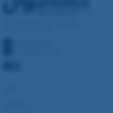
Hotel & Serviced Apartments Zusestrasse 1
85649 München-Brunnthal
+49 (0)89 689 066 066
welcome@stay2munich.de