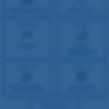
Extralange Betten
Wlan & Lan
INKLUSIVE
INKLUSIVE
Fitness
Grosse
Badezimmer
INKLUSIVE
INKLUSIVE
Nachhaltigkeit
Bus Shuttle
INKLUSIVE FÜR
HOTELGÄSTE