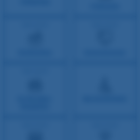
Tiefgarage
Frühstück
INKLUSIVE
INKLUSIVE
Kitchenette
Entertainment
INKLUSIVE
24-Stunden-
Barrierefreiheit
Rezeption
INKLUSIVE
INKLUSIVE