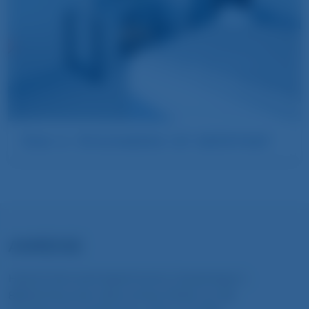
Das 4. Stockwerk ist eröffnet
ANREISE
Hotel & Serviced Apartments, Zusestrasse 1,
85649 München-Brunnthal, Direkt an A8