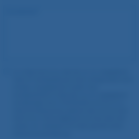
Ich willige hiermit ein, dass die von mir angegebenen
Daten für die Bearbeitung meiner Anfrage elektronisch
erhoben und gespeichert werden. Einer
Kontaktaufnahme mittels den von mir angegebenen
Kontaktwegen durch STAY2MUNICH stimme ich zu.
Diese Einwilligung kann jederzeit über eine formlose
Nachricht an welcome@stay2munich.de widerrufen
werden. Wir verarbeiten Ihre Daten gemäß unserer
Datenschutzvereinbarung.