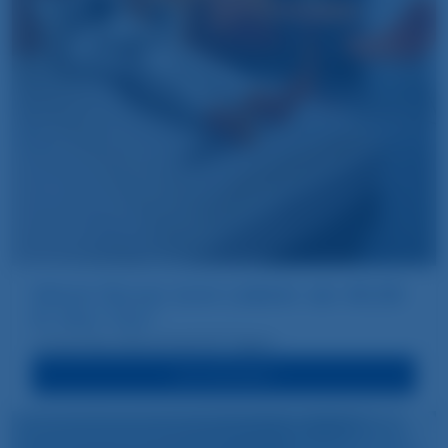
Mehr Raum zum Leben! ab 49,50
€ pro Tag*
Long Stay Special ab 60 Tagen
ZUM ANGEBOT