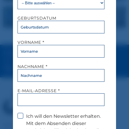
GEBURTSDATUM
VORNAME *
Haben Sie Fragen?
Wir sind gerne jederzeit für Sie erreichbar.
NACHNAME *
+49 (0)89 689 066 066
E-MAIL-ADRESSE *
Ich will den Newsletter erhalten.
Mit dem Absenden dieser
Hotel & Serviced Apartments Zusestrasse 1