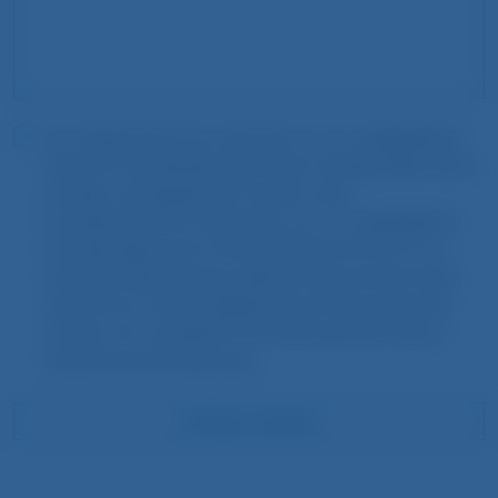
Ich willige hiermit ein, dass die von mir angegebenen
Daten für die Bearbeitung meiner Anfrage elektronisch
erhoben und gespeichert werden. Einer
Kontaktaufnahme mittels den von mir angegebenen
Kontaktwegen durch STAY2MUNICH stimme ich zu.
Diese Einwilligung kann jederzeit über eine formlose
Nachricht an welcome@stay2munich.de widerrufen
werden. Wir verarbeiten Ihre Daten gemäß unserer
Datenschutzvereinbarung.
ANFRAGE SENDEN