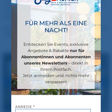
werden. Ziel ist es, den Aufenthalt im Stay2Munich
noch angenehmer zu gestalten – egal ob für
Geschäftsreisen oder private Aufenthalte.
FÜR MEHR ALS EINE
Die nächsten Etappen sind bereits in Planung – und
NACHT!
weitere Einblicke folgen.
Entdecken Sie Events, exklusive
nur für
Angebote & Rabatte
Abonnentinnen und Abonnenten
unseres Newsletters
– direkt in
Ihrem Postfach.
Jetzt anmelden und nichts mehr
verpassen!
ANREDE *