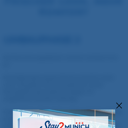
Frischer Look, mehr
Komfort
UMBAUPHASE 2
Die Renovierungsarbeiten nehmen sichtbar Form
an.
Die Modernisierung der Zimmer schreitet weiter
voran. Mit jedem Schritt entsteht ein neues
Raumgefühl, das modernes Design mit
zusätzlichem Komfort verbindet.
Helle Akzente, klare Linien und durchdachte Details
sorgen dafür, dass die Zimmer nicht nur optisch
überzeugen, sondern auch funktional aufgewertet