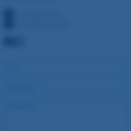
+49 (0)89 689 066 066
welcome@stay2munich.de