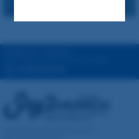
Haben Sie Fragen?
Wir sind gerne jederzeit für Sie erreichbar.
+49 (0)89 689 066 066
Hotel & Serviced Apartments Zusestrasse 1
85649 München-Brunnthal