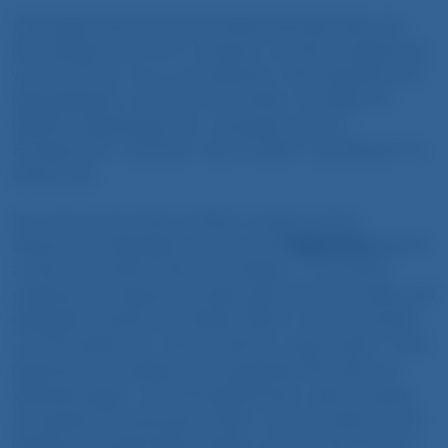
Das lange Wochenende Anfang Mai lädt dazu ein,
den Alltag hinter sich zu lassen und die Umgebung
von München neu zu entdecken. Das Stay2Munich,
ideal gelegen im Münchner Süden, ist dabei Ihr
idealer Ausgangspunkt: ruhig genug zum
Entspannen, und doch nah an allem, was Bayern zu
bieten hat.
Nur eine kurze Fahrt entfernt warten echte
Tegernsee
bayerische Highlights auf Sie: Der
gehört
zu den schönsten Seen der Region – mit seiner
malerischen Seepromenade, gemütlichen Cafés und
Biergärten direkt am Wasser lädt er zum Verweilen
und Genießen ein. Wer es aktiver mag, findet in den
bayerischen Voralpen ein ausgedehntes Netz an
Wanderwegen und Fahrradstrecken, das für jedes
Fitnesslevel etwas berenthält. Und wer lieber durch
idyllische Landschaften radelt, wird auf den Touren