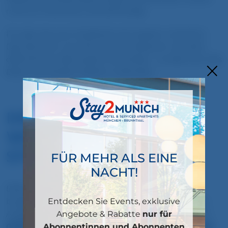
rund um München schnell fündig.
Für alle, die auch Stadtluft schnuppern möchten:
Das Zentrum von München ist bequem mit dem
öffentlichen Nahverkehr erreichbar – so lässt sich das
Beste aus beiden Welten verbinden.
IHR PERFEKTES
WOCHENENDE IM
STAY2MUNICH
FÜR MEHR ALS EINE
NACHT!
Damit Ihr langer Maifeiertags-Ausflug auch
Entdecken Sie Events, exklusive
budgetschonend wird, haben wir ein besonderes
nur für
Angebote & Rabatte
Angebot für Sie: Buchen Sie Ihren Aufenthalt vom
Abonnentinnen und Abonnenten
01.05 – 03.05.2026
5 % Rabatt
und sichern Sie sich