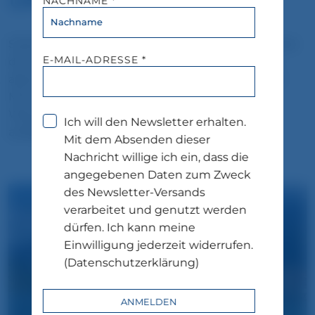
UNSER TIPP
NACHNAME *
Starten Sie morgens Richtung Berge, genießen Sie
E-MAIL-ADRESSE *
den Ausblick auf den Tegernsee und kehren Sie
abends in eines der gemütlichen Restaurants im
Münchner Süden ein. So wird aus dem langen
Wochenende eine kleine Auszeit, die wirklich
Ich will den Newsletter erhalten.
auflädt.
Mit dem Absenden dieser
Nachricht willige ich ein, dass die
angegebenen Daten zum Zweck
des Newsletter-Versands
verarbeitet und genutzt werden
dürfen. Ich kann meine
Einwilligung jederzeit widerrufen.
(Datenschutzerklärung)
ANMELDEN