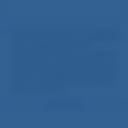
Ich willige hiermit ein, dass die von mir angegebenen
Daten für die Bearbeitung meiner Anfrage elektronisch
erhoben und gespeichert werden. Einer
Kontaktaufnahme mittels den von mir angegebenen
Kontaktwegen durch STAY2MUNICH stimme ich zu.
Diese Einwilligung kann jederzeit über eine formlose
Nachricht an welcome@stay2munich.de widerrufen
werden. Wir verarbeiten Ihre Daten gemäß unserer
Datenschutzvereinbarung.
ANFRAGE SENDEN