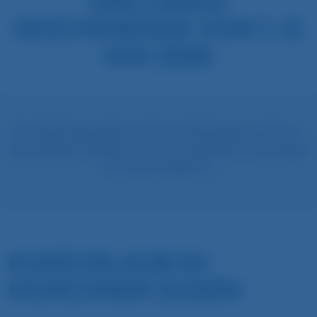
DAS LANGE
WOCHENENDE VOM 1.–3.
MAI 2026
Der Mai bringt gleich mehrere Feiertage am Stück –
der perfekte Anlass für einen erholsamen Kurzurlaub
im Herzen Bayerns.
KURZURLAUB IM
MÜNCHNER SÜDEN